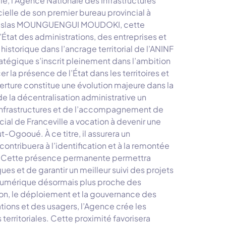
ale, l’Agence Nationale des Infrastructures
ielle de son premier bureau provincial à
Wenceslas MOUNGUENGUI MOUDOKI, cette
’État des administrations, des entreprises et
istorique dans l’ancrage territorial de l’ANINF
ratégique s’inscrit pleinement dans l’ambition
 la présence de l’État dans les territoires et
erture constitue une évolution majeure dans la
de la décentralisation administrative un
s infrastructures et de l’accompagnement de
ial de Franceville a vocation à devenir une
t-Ogooué. À ce titre, il assurera un
ontribuera à l’identification et à la remontée
ce. Cette présence permanente permettra
es et de garantir un meilleur suivi des projets
e numérique désormais plus proche des
ption, le déploiement et la gouvernance des
ions et des usagers, l’Agence crée les
territoriales. Cette proximité favorisera