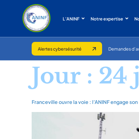
L’ANINF
Notre expertise
No
Alertes cybersésurité
Demandes d’a
Jour :
24 
Franceville ouvre la voie : l’ANINF engage so