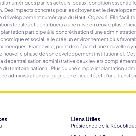
ls numériques par les acteurs locaux, condition essentielle
n. Des impacts concrets pour les citoyens et le développemen
r le développement numérique du Haut-Ogooué. Elle facilitera
ons locales et contribuera à une mise en œuvre plus effic
implantation participe à la concrétisation d’une administratio
onomique et social, elle crée un environnement plus favorable à
s numériques. Franceville, point de départ d’une nouvelle dy
e nouvelle phase de son développement institutionnel. Cette 
e la décentralisation administrative deux leviers compléme
u territoire national. Plus qu’une simple implantation admin
’une administration qui gagne en efficacité, et d’une transf
ces
Liens Utiles
a
Présidence de la Républiqu