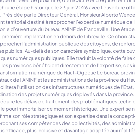
ique un levier de proximité, d’efficacité et d’équité territori
 une étape historique le 23 juin 2026 avec l’ouverture offic
ué. Présidée par le Directeur Général, Monsieur Alberto 
territorial destiné à rapprocher l’expertise numérique de l
monie d’ouverture du bureau ANINF de Franceville. Une étape h
sa première implantation en dehors de Libreville. Ce choix st
pprocher l’administration publique des citoyens, de renforcer
ces publics. Au-delà de son caractère symbolique, cette ouv
ques numériques publiques. Elle traduit la volonté de faire 
e les provinces bénéficient directement de l’expertise, de
a transformation numérique du Haut-Ogooué Le bureau provinc
traux de l’ANINF et les administrations de la province du Hau
era l’utilisation des infrastructures numériques de l’État, c
ordination des projets numériques déployés dans la provin
 réduire les délais de traitement des problématiques techniqu
mille pour immortaliser ce moment historique. Une expertis
 confirme son rôle stratégique et son expertise dans la conce
prochant ses compétences des collectivités, des administrat
 efficace, plus inclusive et davantage adaptée aux réalités 