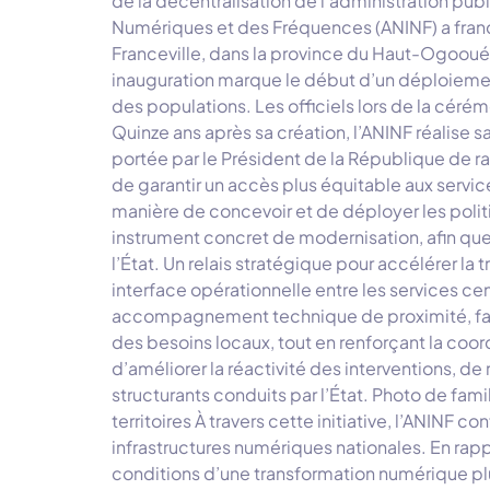
de la décentralisation de l’administration publ
Numériques et des Fréquences (ANINF) a franchi
Franceville, dans la province du Haut-Ogoo
inauguration marque le début d’un déploiement 
des populations. Les officiels lors de la céré
Quinze ans après sa création, l’ANINF réalise 
portée par le Président de la République de ra
de garantir un accès plus équitable aux servi
manière de concevoir et de déployer les politi
instrument concret de modernisation, afin qu
l’État. Un relais stratégique pour accélérer l
interface opérationnelle entre les services cen
accompagnement technique de proximité, facilit
des besoins locaux, tout en renforçant la co
d’améliorer la réactivité des interventions, de
structurants conduits par l’État. Photo de fa
territoires À travers cette initiative, l’ANINF
infrastructures numériques nationales. En rap
conditions d’une transformation numérique plus