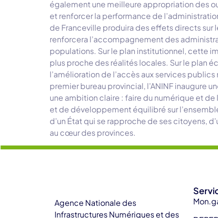
également une meilleure appropriation des outi
et renforcer la performance de l’administratio
de Franceville produira des effets directs su
renforcera l’accompagnement des administrati
populations. Sur le plan institutionnel, cette 
plus proche des réalités locales. Sur le plan éc
l’amélioration de l’accès aux services public
premier bureau provincial, l’ANINF inaugure un
une ambition claire : faire du numérique et d
et de développement équilibré sur l’ensemble d
d’un État qui se rapproche de ses citoyens, d
au cœur des provinces.
Servi
Mon.g
Agence Nationale des
Infrastructures Numériques et des