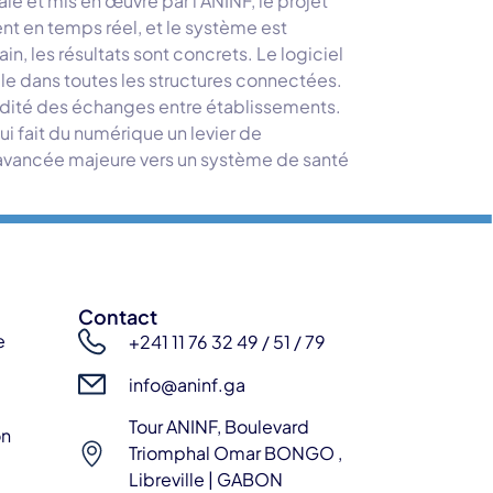
le et mis en œuvre par l’ANINF, le projet
nt en temps réel, et le système est
in, les résultats sont concrets. Le logiciel
ble dans toutes les structures connectées.
idité des échanges entre établissements.
ui fait du numérique un levier de
 avancée majeure vers un système de santé
Contact
e
+241 11 76 32 49 / 51 / 79
info@aninf.ga
Tour ANINF, Boulevard
on
Triomphal Omar BONGO ,
Libreville | GABON