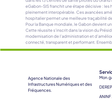
dans les 13 centres de santé pilotes du Grand L
eGabon-SIS franchit une étape décisive : les 
pleinement interopérable. Ces avancées améliore
hospitalier permet une meilleure traçabilité d
Pour la Banque mondiale, le Gabon devient un
Cette réussite s’inscrit dans la vision du Pré
modernisation de l’administration et d’améli
connecté, transparent et performant. Ensembl
Servi
Mon.g
Agence Nationale des
Infrastructures Numériques et des
DERE
Fréquences.
ANINF