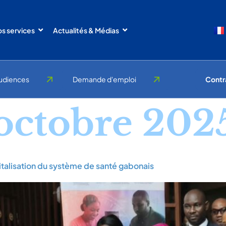
s services
Actualités & Médias
udiences
Demande d'emploi
Contr
octobre 202
italisation du système de santé gabonais