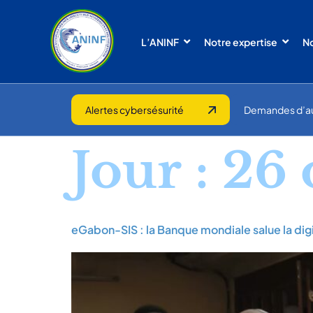
L’ANINF
Notre expertise
No
Alertes cybersésurité
Demandes d’a
Jour :
26 
eGabon-SIS : la Banque mondiale salue la dig