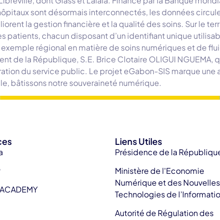
ibreville, dont Glass et Lalala. Financé par la Banque mondia
hôpitaux sont désormais interconnectés, les données circule
nt la gestion financière et la qualité des soins. Sur le terra
es patients, chacun disposant d’un identifiant unique utilisa
 exemple régional en matière de soins numériques et de flu
sident de la République, S.E. Brice Clotaire OLIGUI NGUEMA, q
oration du service public. Le projet eGabon-SIS marque une
e, bâtissons notre souveraineté numérique.
ces
Liens Utiles
a
Présidence de la Républiqu
P
Ministère de l'Economie
Numérique et des Nouvelles
 ACADEMY
Technologies de l’Informati
Autorité de Régulation des