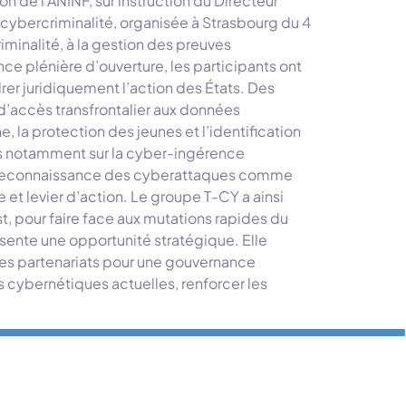
 de l’ANINF, sur instruction du Directeur
ybercriminalité, organisée à Strasbourg du 4
iminalité, à la gestion des preuves
ance plénière d’ouverture, les participants ont
r juridiquement l’action des États. Des
d’accès transfrontalier aux données
 la protection des jeunes et l’identification
és notamment sur la cyber-ingérence
 la reconnaissance des cyberattaques comme
e et levier d’action. Le groupe T-CY a ainsi
t, pour faire face aux mutations rapides du
sente une opportunité stratégique. Elle
r des partenariats pour une gouvernance
s cybernétiques actuelles, renforcer les