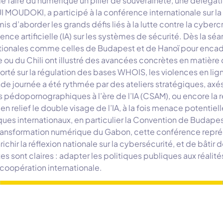
faire du numérique un pilier de souveraineté, une délégation
DOKI, a participé à la conférence internationale sur la c
 d’aborder les grands défis liés à la lutte contre la cybercr
ence artificielle (IA) sur les systèmes de sécurité. Dès la sé
tionales comme celles de Budapest et de Hanoï pour encadre
ou du Chili ont illustré des avancées concrètes en matière 
é sur la régulation des bases WHOIS, les violences en ligne,
e journée a été rythmée par des ateliers stratégiques, ax
enus pédopornographiques à l’ère de l’IA (CSAM), ou encore
n relief le double visage de l’IA, à la fois menace potentiell
ques internationaux, en particulier la Convention de Budapes
 transformation numérique du Gabon, cette conférence repré
chir la réflexion nationale sur la cybersécurité, et de bâti
s sont claires : adapter les politiques publiques aux réalité
a coopération internationale.