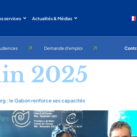
s services
Actualités & Médias
udiences
Demande d'emploi
Contr
uin 2025
urg : le Gabon renforce ses capacités