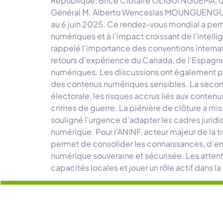
République, Brice Clotaire OLIGUI NGUEMA, de 
Général M. Alberto Wenceslas MOUNGUENGUI MOU
au 6 juin 2025. Ce rendez-vous mondial a permis
numériques et à l’impact croissant de l’intellig
rappelé l’importance des conventions interna
retours d’expérience du Canada, de l’Espagne 
numériques. Les discussions ont également port
des contenus numériques sensibles. La second
électorale, les risques accrus liés aux cont
crimes de guerre. La plénière de clôture a mis e
souligné l’urgence d’adapter les cadres juridi
numérique. Pour l’ANINF, acteur majeur de la
permet de consolider les connaissances, d’enri
numérique souveraine et sécurisée. Les attente
capacités locales et jouer un rôle actif dans l