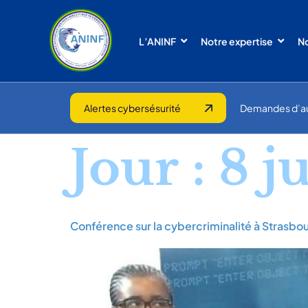
L’ANINF
Notre expertise
No
Alertes cybersésurité
Demandes d’a
Jour :
8 j
Conférence sur la cybercriminalité à Strasbo