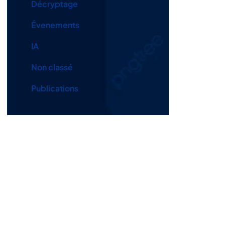
Décryptage
Évenements
IA
Non classé
Publications