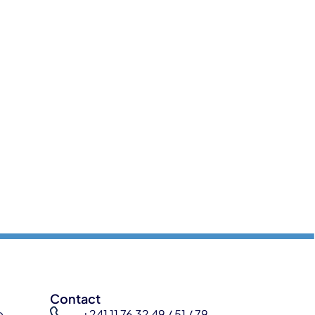
Contact
e
+241 11 76 32 49 / 51 / 79