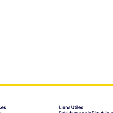
ces
Liens Utiles
a
Présidence de la Républiqu